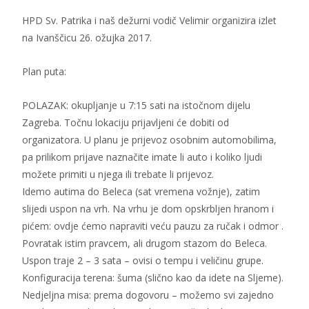
HPD Sv. Patrika i naš dežurni vodič Velimir organizira izlet
na Ivanščicu 26. ožujka 2017.
Plan puta:
POLAZAK: okupljanje u 7:15 sati na istočnom dijelu
Zagreba. Točnu lokaciju prijavljeni će dobiti od
organizatora. U planu je prijevoz osobnim automobilima,
pa prilikom prijave naznačite imate li auto i koliko ljudi
možete primiti u njega ili trebate li prijevoz.
Idemo autima do Beleca (sat vremena vožnje), zatim
slijedi uspon na vrh. Na vrhu je dom opskrbljen hranom i
pićem: ovdje ćemo napraviti veću pauzu za ručak i odmor .
Povratak istim pravcem, ali drugom stazom do Beleca.
Uspon traje 2 – 3 sata – ovisi o tempu i veličinu grupe.
Konfiguracija terena: šuma (slično kao da idete na Sljeme).
Nedjeljna misa: prema dogovoru – možemo svi zajedno