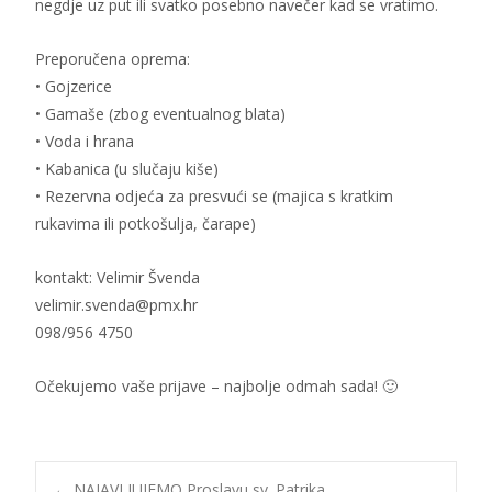
negdje uz put ili svatko posebno navečer kad se vratimo.
Preporučena oprema:
• Gojzerice
• Gamaše (zbog eventualnog blata)
• Voda i hrana
• Kabanica (u slučaju kiše)
• Rezervna odjeća za presvući se (majica s kratkim
rukavima ili potkošulja, čarape)
kontakt: Velimir Švenda
velimir.svenda@pmx.hr
098/956 4750
Očekujemo vaše prijave – najbolje odmah sada! 🙂
←
NAJAVLJUJEMO Proslavu sv. Patrika