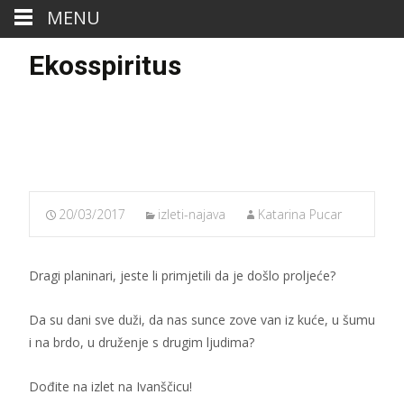
MENU
Ekosspiritus
20/03/2017
izleti-najava
Katarina Pucar
Dragi planinari, jeste li primjetili da je došlo proljeće?
Da su dani sve duži, da nas sunce zove van iz kuće, u šumu
i na brdo, u druženje s drugim ljudima?
Dođite na izlet na Ivanščicu!